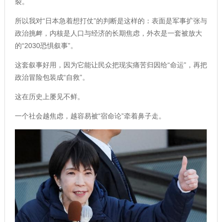
裂。
所以我对“日本急着想打仗”的判断是这样的：表面是军事扩张与
政治挑衅，内核是人口与经济的长期焦虑，外衣是一套被放大
的“2030恐惧叙事”。
这套叙事好用，因为它能让民众把现实痛苦归因给“命运”，再把
政治冒险包装成“自救”。
这在历史上屡见不鲜。
一个社会越焦虑，越容易被“宿命论”牵着鼻子走。