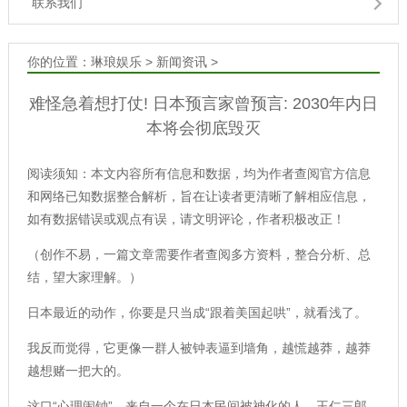
联系我们
你的位置：
琳琅娱乐
>
新闻资讯
>
难怪急着想打仗! 日本预言家曾预言: 2030年内日
本将会彻底毁灭
阅读须知：本文内容所有信息和数据，均为作者查阅官方信息
和网络已知数据整合解析，旨在让读者更清晰了解相应信息，
如有数据错误或观点有误，请文明评论，作者积极改正！
（创作不易，一篇文章需要作者查阅多方资料，整合分析、总
结，望大家理解。）
日本最近的动作，你要是只当成“跟着美国起哄”，就看浅了。
我反而觉得，它更像一群人被钟表逼到墙角，越慌越莽，越莽
越想赌一把大的。
这口“心理闹钟”，来自一个在日本民间被神化的人，王仁三郎。