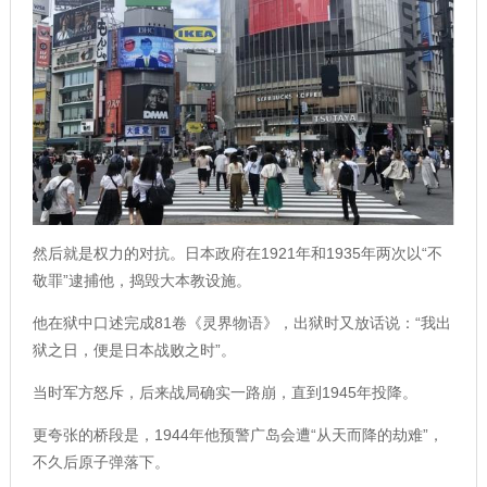
然后就是权力的对抗。日本政府在1921年和1935年两次以“不
敬罪”逮捕他，捣毁大本教设施。
他在狱中口述完成81卷《灵界物语》，出狱时又放话说：“我出
狱之日，便是日本战败之时”。
当时军方怒斥，后来战局确实一路崩，直到1945年投降。
更夸张的桥段是，1944年他预警广岛会遭“从天而降的劫难”，
不久后原子弹落下。